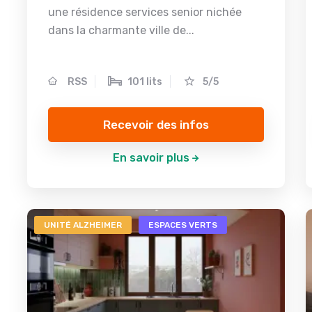
une résidence services senior nichée
dans la charmante ville de...
RSS
101 lits
5/5
Recevoir des infos
En savoir plus
UNITÉ ALZHEIMER
ESPACES VERTS