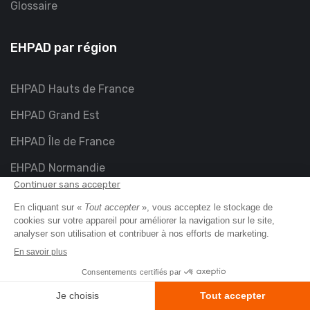
Glossaire
EHPAD par région
EHPAD Hauts de France
EHPAD Grand Est
EHPAD Île de France
EHPAD Normandie
EHPAD Centre val de loire
EHPAD Bourgogne-Franche-Comté
EHPAD Pays de la Loire
EHPAD Bretagne
EHPAD Auvergne-Rhône-Alpes