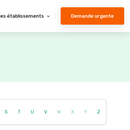
Demande urgente
des établissements
S
T
U
V
W
X
Y
Z