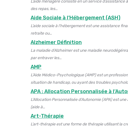
L’aide ménagère consiste en un service d’assistance à
des repas, les…
Aide Sociale à l’Hébergement (ASH)
L’aide sociale à l’hébergement est une assistance fina
retraite ou…
Alzheimer Définition
La maladie d’Alzheimer est une maladie neurodégénrativ
par entraver les…
AMP
L’Aide Médico-Psychologique (AMP) est un profession
situation de handicap, ou ayant des troubles psychol
APA : Allocation Personnalisée à l’Aut
L’Allocation Personnalisée d’Autonomie (APA) est une 
(aide à…
Art-Thérapie
L’art-thérapie est une forme de thérapie utilisant la c