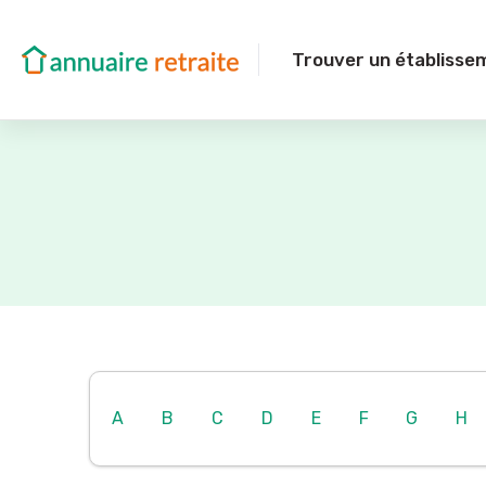
Trouver un établisse
A
B
C
D
E
F
G
H