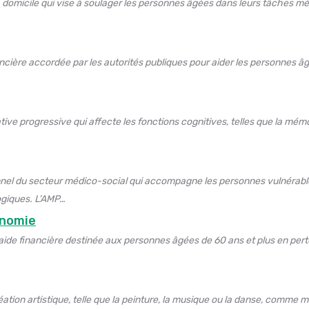
 domicile qui vise à soulager les personnes âgées dans leurs tâches mé
ncière accordée par les autorités publiques pour aider les personnes âg
e progressive qui affecte les fonctions cognitives, telles que la mémoir
nel du secteur médico-social qui accompagne les personnes vulnérabl
ogiques. L’AMP…
onomie
aide financière destinée aux personnes âgées de 60 ans et plus en perte
réation artistique, telle que la peinture, la musique ou la danse, comme