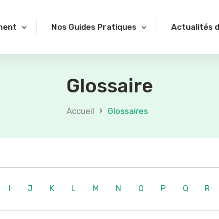
ment
Nos Guides Pratiques
Actualités 
Glossaire
›
Accueil
Glossaires
I
J
K
L
M
N
O
P
Q
R