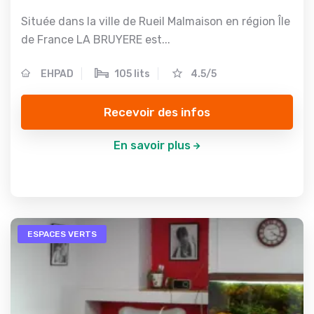
Située dans la ville de Rueil Malmaison en région Île
de France LA BRUYERE est...
EHPAD
105 lits
4.5/5
Recevoir des infos
En savoir plus
ESPACES VERTS