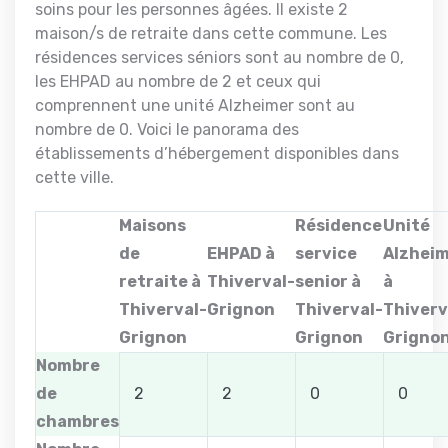
soins pour les personnes âgées. Il existe 2
maison/s de retraite dans cette commune. Les
résidences services séniors sont au nombre de 0,
les EHPAD au nombre de 2 et ceux qui
comprennent une unité Alzheimer sont au
nombre de 0. Voici le panorama des
établissements d’hébergement disponibles dans
cette ville.
Maisons
Résidence
Unité
de
EHPAD à
service
Alzhei
retraite à
Thiverval-
senior à
à
Thiverval-
Grignon
Thiverval-
Thiverv
Grignon
Grignon
Grigno
Nombre
de
2
2
0
0
chambres