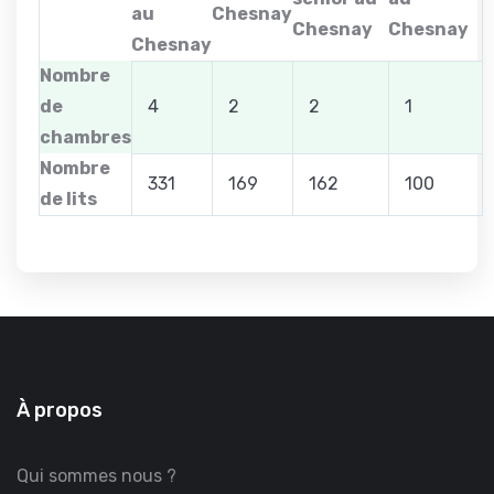
au
Chesnay
Chesnay
Chesnay
Chesnay
Nombre
de
4
2
2
1
chambres
Nombre
331
169
162
100
de lits
À propos
Qui sommes nous ?