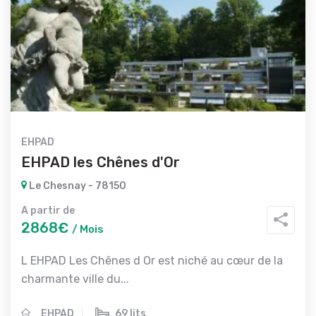
EHPAD
EHPAD les Chênes d'Or
Le Chesnay - 78150
A partir de
2868€
/ Mois
L EHPAD Les Chênes d Or est niché au cœur de la
charmante ville du...
EHPAD
69 lits