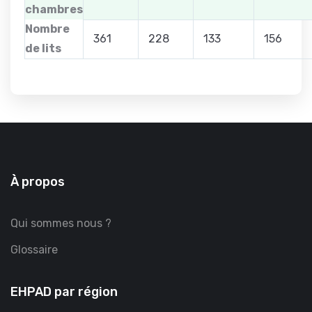
chambres
Nombre
361
228
133
156
de lits
À propos
Qui sommes nous ?
Glossaire
EHPAD par région