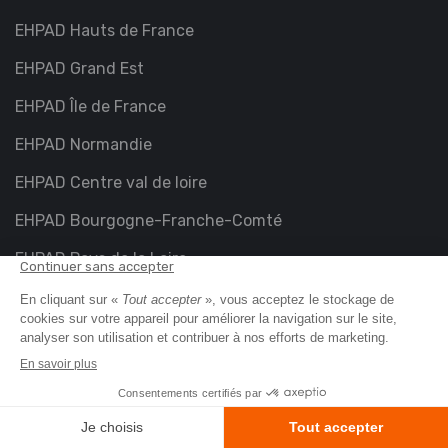
EHPAD Hauts de France
EHPAD Grand Est
EHPAD Île de France
EHPAD Normandie
EHPAD Centre val de loire
EHPAD Bourgogne-Franche-Comté
EHPAD Pays de la Loire
EHPAD Bretagne
EHPAD Auvergne-Rhône-Alpes
EHPAD Nouvelle-Aquitaine
EHPAD Provence-Alpes-Côte d'Azur