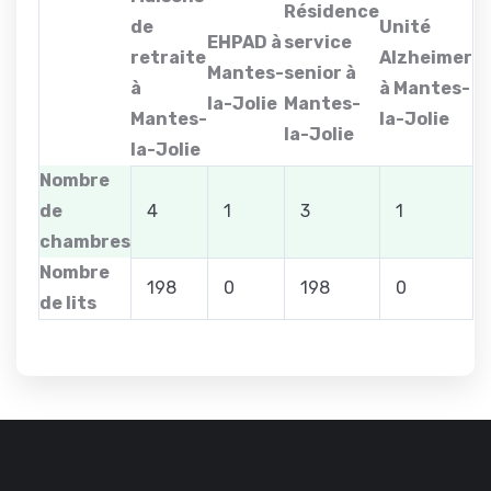
Résidence
de
Unité
EHPAD à
service
retraite
Alzheimer
Mantes-
senior à
à
à Mantes-
la-Jolie
Mantes-
Mantes-
la-Jolie
la-Jolie
la-Jolie
Nombre
de
4
1
3
1
chambres
Nombre
198
0
198
0
de lits