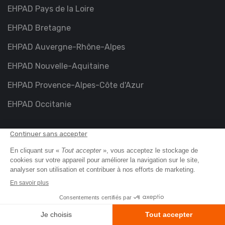
EHPAD Pays de la Loire
EHPAD Bretagne
EHPAD Auvergne-Rhône-Alpes
EHPAD Nouvelle-Aquitaine
EHPAD Provence-Alpes-Côte d'Azur
EHPAD Occitanie
Nos derniers articles
Perte d’autonomie : comment obtenir
son GIR et comprendre son évaluation ?
EHPAD : les 4 points à vérifier sur votre