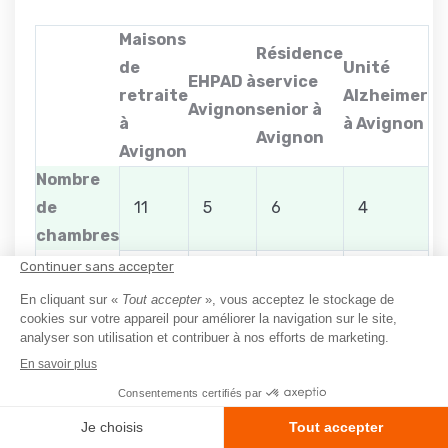
Maisons
Résidence
de
Unité
EHPAD à
service
retraite
Alzheimer
Avignon
senior à
à
à Avignon
Avignon
Avignon
Nombre
de
11
5
6
4
chambres
Nombre
495
191
304
160
de lits