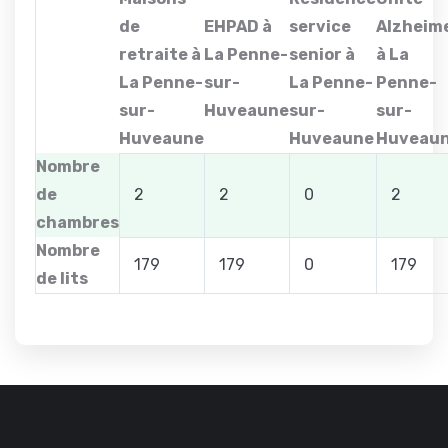
de
EHPAD à
service
Alzheim
retraite à
La Penne-
senior à
à La
La Penne-
sur-
La Penne-
Penne-
sur-
Huveaune
sur-
sur-
Huveaune
Huveaune
Huveau
Nombre
de
2
2
0
2
chambres
Nombre
179
179
0
179
de lits