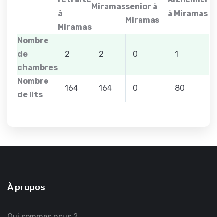
Miramas
senior à
à
à Miramas
Miramas
Miramas
Nombre
de
2
2
0
1
chambres
Nombre
164
164
0
80
de lits
À propos
Qui sommes nous ?