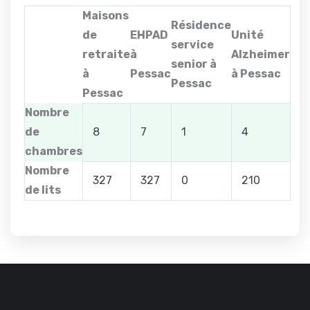
Maisons
Résidence
de
EHPAD
Unité
service
retraite
à
Alzheimer
senior à
à
Pessac
à Pessac
Pessac
Pessac
Nombre
de
8
7
1
4
chambres
Nombre
327
327
0
210
de lits