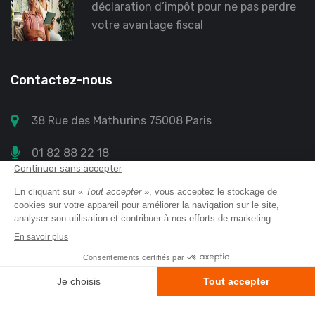
déclaration d’impôt pour ne pas perdre
votre avantage fiscal
Contactez-nous
38 Rue des Mathurins 75008 Paris
01 82 88 22 18
contact@annuaire-retraite.com
Annuaire retraite
© 2023 All Right Reserved
Mentions légales
Protection des données