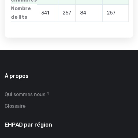
Nombre
341
257
84
257
de lits
À propos
Qui sommes nous ?
Glossaire
EHPAD par région