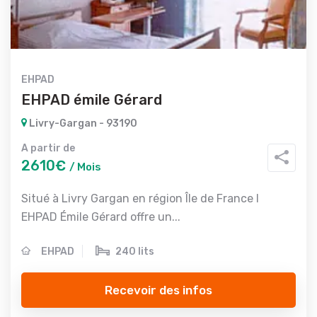
EHPAD
EHPAD émile Gérard
Livry-Gargan - 93190
A partir de
2610€
/ Mois
Situé à Livry Gargan en région Île de France l
EHPAD Émile Gérard offre un...
EHPAD
240 lits
Recevoir des infos