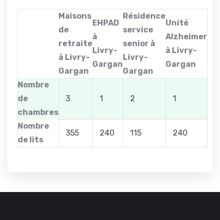
Maisons
Résidence
EHPAD
Unité
de
service
à
Alzheimer
retraite
senior à
Livry-
à Livry-
à Livry-
Livry-
Gargan
Gargan
Gargan
Gargan
Nombre
de
3
1
2
1
chambres
Nombre
355
240
115
240
de lits