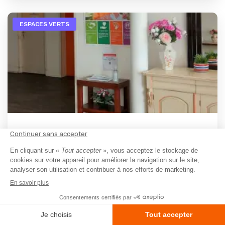
ESPACES VERTS
RSS
Residence Autonomie le Vert Galant
Tremblay-en-France - 93290
A partir de
767€
/ Mois
La RESIDENCE AUTONOMIE LE VERT GALANT se