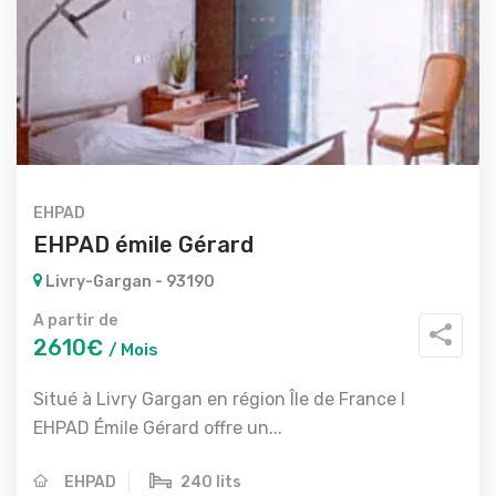
EHPAD
EHPAD émile Gérard
Livry-Gargan - 93190
A partir de
2610€
/ Mois
Situé à Livry Gargan en région Île de France l
EHPAD Émile Gérard offre un...
EHPAD
240 lits