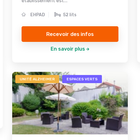
établissement est...
EHPAD
52 lits
Recevoir des infos
En savoir plus
UNITÉ ALZHEIMER
ESPACES VERTS