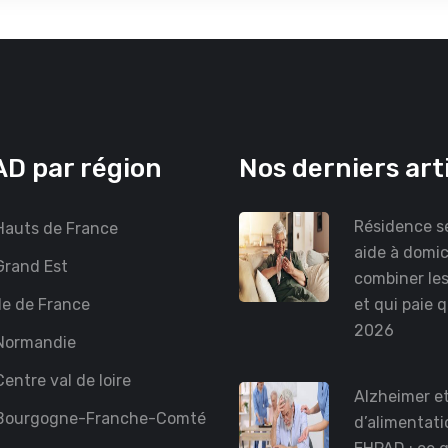
D par région
Nos derniers art
Résidence se
auts de France
aide à domici
rand Est
combiner le
le de France
et qui paie 
2026
Normandie
entre val de loire
Alzheimer et
Bourgogne-Franche-Comté
d’alimentati