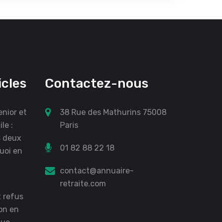
icles
Contactez-nous
nior et
38 Rue des Mathurins 75008
le :
Paris
s deux
01 82 88 22 18
quoi en
contact@annuaire-
retraite.com
 refus
on en