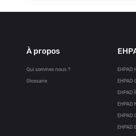
À propos
EHPA
Qui sommes nous ?
EHPAD H
Glossaire
EHPAD G
EHPAD Î
EHPAD 
EHPAD C
EHPAD 