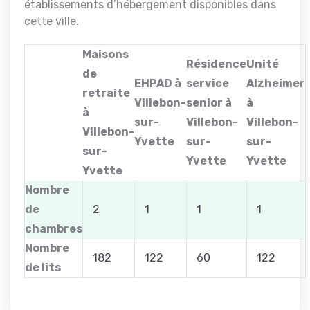
établissements d’hébergement disponibles dans
cette ville.
Maisons
Résidence
Unité
de
EHPAD à
service
Alzheimer
retraite
Villebon-
senior à
à
à
sur-
Villebon-
Villebon-
Villebon-
Yvette
sur-
sur-
sur-
Yvette
Yvette
Yvette
Nombre
de
2
1
1
1
chambres
Nombre
182
122
60
122
de lits