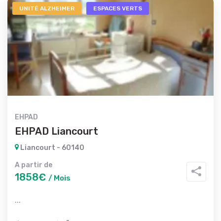
UNITÉ ALZHEIMER
ESPACES VERTS
EHPAD
EHPAD Liancourt
Liancourt - 60140
A partir de
1858€
/ Mois
...