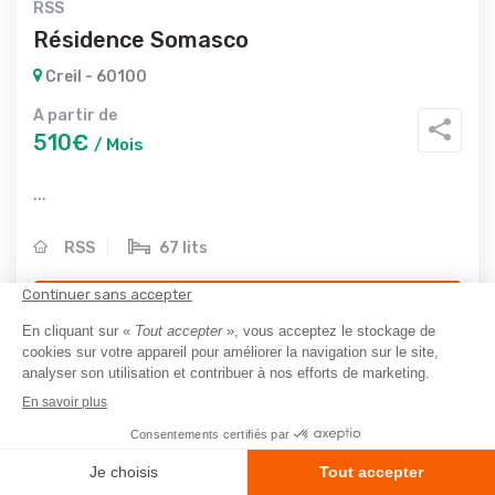
RSS
Résidence Somasco
Creil - 60100
A partir de
510€
/ Mois
...
RSS
67 lits
Recevoir des infos
En savoir plus