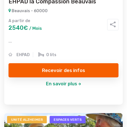
EHPAD la Compassion Beauvais
Beauvais - 60000
A partir de
2540€
/ Mois
...
EHPAD
0 lits
Recevoir des infos
En savoir plus
UNITÉ ALZHEIMER
ESPACES VERTS