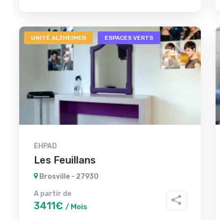
UNITÉ ALZHEIMER
ESPACES VERTS
EHPAD
Les Feuillans
Brosville - 27930
A partir de
3411€
/ Mois