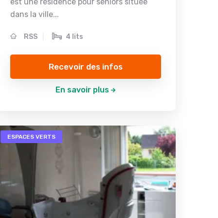
est une résidence pour seniors située
dans la ville...
RSS
4 lits
Recevoir des infos
En savoir plus
ESPACES VERTS