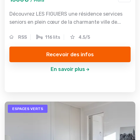
/ Mois
Découvrez LES FIGUIERS une résidence services
seniors en plein cœur de la charmante ville de...
RSS
116 lits
4.5/5
Recevoir des infos
En savoir plus
ESPACES VERTS