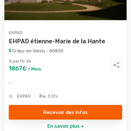
EHPAD
EHPAD étienne-Marie de la Hante
Crépy-en-Valois - 60800
A partir de
1867€
/ Mois
...
EHPAD
0 lits
Recevoir des infos
En savoir plus