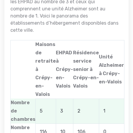
les EHPAD au nombre de 3 et ceux qui
comprennent une unité Alzheimer sont au
nombre de 1. Voici le panorama des
établissements d’hébergement disponibles dans
cette ville.
Maisons
de
EHPAD
Résidence
Unité
retraite
à
service
Alzheimer
à
Crépy-
senior à
à Crépy-
Crépy-
en-
Crépy-en-
en-Valois
en-
Valois
Valois
Valois
Nombre
de
5
3
2
1
chambres
Nombre
116
10
106
0