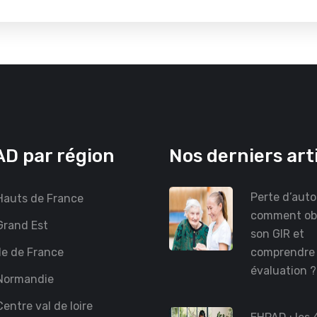
D par région
Nos derniers art
Perte d’auto
auts de France
comment ob
rand Est
son GIR et
le de France
comprendre
évaluation 
Normandie
entre val de loire