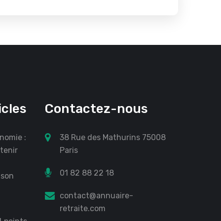
icles
Contactez-nous
nomie :
38 Rue des Mathurins 75008
tenir
Paris
01 82 88 22 18
 son
?
contact@annuaire-
retraite.com