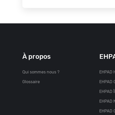
À propos
EHPA
Qui sommes nous ?
EHPAD H
Glossaire
EHPAD G
EHPAD Î
EHPAD 
EHPAD C