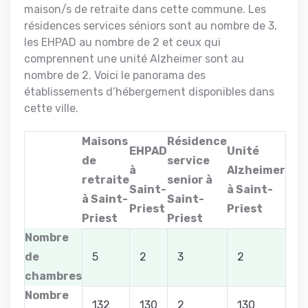
maison/s de retraite dans cette commune. Les
résidences services séniors sont au nombre de 3,
les EHPAD au nombre de 2 et ceux qui
comprennent une unité Alzheimer sont au
nombre de 2. Voici le panorama des
établissements d’hébergement disponibles dans
cette ville.
Maisons
Résidence
EHPAD
Unité
de
service
à
Alzheimer
retraite
senior à
Saint-
à Saint-
à Saint-
Saint-
Priest
Priest
Priest
Priest
Nombre
de
5
2
3
2
chambres
Nombre
132
130
2
130