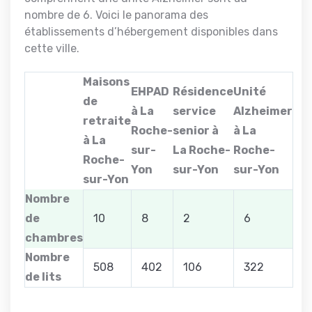
nombre de 6. Voici le panorama des
établissements d’hébergement disponibles dans
cette ville.
Maisons
EHPAD
Résidence
Unité
de
à La
service
Alzheimer
retraite
Roche-
senior à
à La
à La
sur-
La Roche-
Roche-
Roche-
Yon
sur-Yon
sur-Yon
sur-Yon
Nombre
de
10
8
2
6
chambres
Nombre
508
402
106
322
de lits