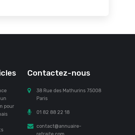
icles
Contactez-nous
nce
38 Rue des Mathurins 75008
 un
Paris
m pour
01 82 88 22 18
mais
contact@annuaire-
ts
retraite.com