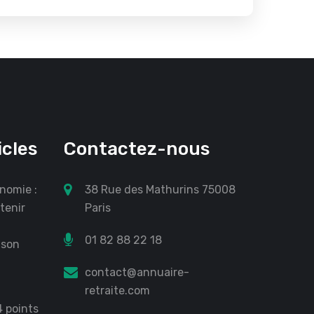
icles
Contactez-nous
nomie :
38 Rue des Mathurins 75008
tenir
Paris
01 82 88 22 18
 son
?
contact@annuaire-
retraite.com
4 points