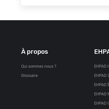
À propos
EHPA
Qui sommes nous ?
EHPAD H
Glossaire
EHPAD G
EHPAD Î
EHPAD 
EHPAD C