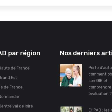
D par région
Nos derniers art
Perte d’auto
auts de France
comment ob
rand Est
son GIR et
le de France
comprendre
évaluation 
Normandie
entre val de loire
EHPAD : les 