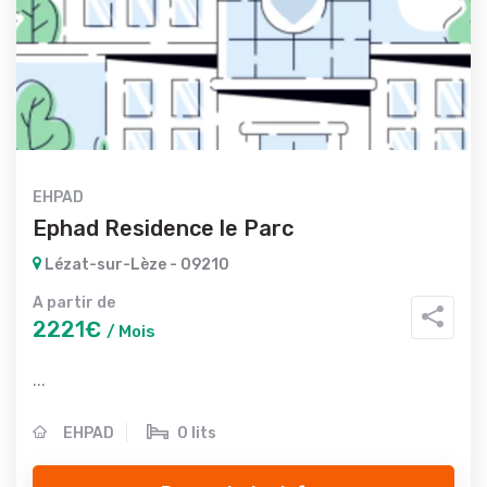
EHPAD
Ephad Residence le Parc
Lézat-sur-Lèze - 09210
A partir de
2221€
/ Mois
...
EHPAD
0 lits