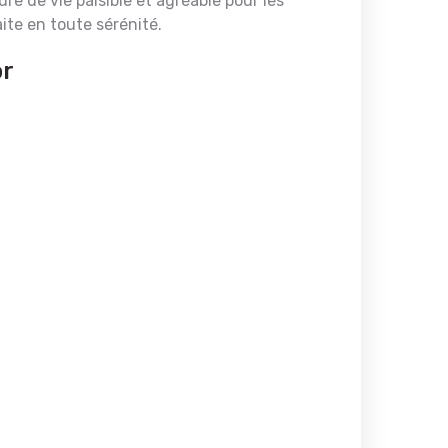
e de vie paisible et agréable pour les
aite en toute sérénité.
or