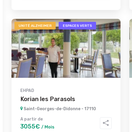
UNITÉ ALZHEIMER
ESPACES VERTS
EHPAD
Korian les Parasols
Saint-Georges-de-Didonne - 17110
A partir de
3055€
/ Mois