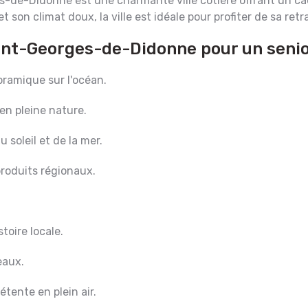
de-Didonne est une charmante ville côtière offrant un cadr
t son climat doux, la ville est idéale pour profiter de sa retr
aint-Georges-de-Didonne pour un seni
noramique sur l'océan.
 en pleine nature.
 soleil et de la mer.
produits régionaux.
toire locale.
eaux.
tente en plein air.