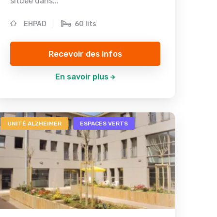
située dans...
EHPAD
60 lits
Recevoir des infos
En savoir plus
UNITÉ ALZHEIMER
ESPACES VERTS