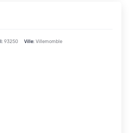
l:
93250
Ville:
Villemomble