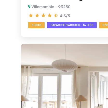
Villemomble - 93250
4.5/5
EHPAD
CAPACITÉ D'ACCUEIL : 16 LITS
ESP