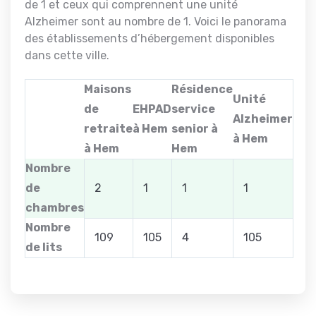
de 1 et ceux qui comprennent une unité
Alzheimer sont au nombre de 1. Voici le panorama
des établissements d’hébergement disponibles
dans cette ville.
Maisons
Résidence
Unité
de
EHPAD
service
Alzheimer
retraite
à Hem
senior à
à Hem
à Hem
Hem
Nombre
de
2
1
1
1
chambres
Nombre
109
105
4
105
de lits