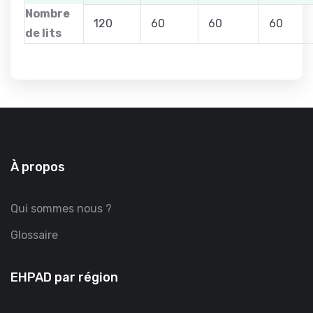
Nombre
120
60
60
60
de lits
À propos
Qui sommes nous ?
Glossaire
EHPAD par région