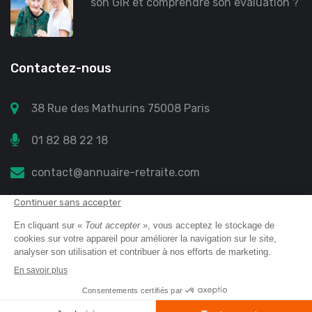
son GIR et comprendre son évaluation ?
Contactez-nous
38 Rue des Mathurins 75008 Paris
01 82 88 22 18
contact@annuaire-retraite.com
Annuaire retraite
© 2023 All Right Reserved
Mentions légales
Protection des données