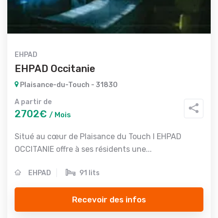
EHPAD
EHPAD Occitanie
Plaisance-du-Touch - 31830
A partir de
2702€
/ Mois
Situé au cœur de Plaisance du Touch l EHPAD
OCCITANIE offre à ses résidents une...
EHPAD
91 lits
Recevoir des infos