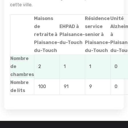
cette ville.
Maisons
Résidence
Unité
de
EHPAD à
service
Alzhei
retraite à
Plaisance-
senior à
à
Plaisance-
du-Touch
Plaisance-
Plaisa
du-Touch
du-Touch
du-Tou
Nombre
de
2
1
1
0
chambres
Nombre
100
91
9
0
de lits