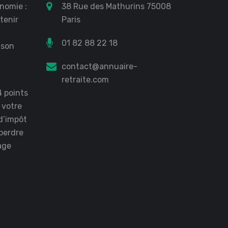
nomie :
38 Rue des Mathurins 75008
tenir
Paris
01 82 88 22 18
 son
?
contact@annuaire-
retraite.com
4 points
r votre
d’impôt
perdre
age