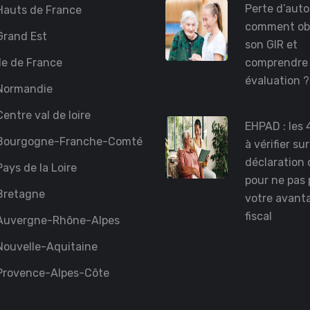
Perte d’auto
auts de France
comment ob
rand Est
son GIR et
le de France
comprendre
évaluation 
Normandie
entre val de loire
EHPAD : les 
Bourgogne-Franche-Comté
à vérifier su
déclaration 
ays de la Loire
pour ne pas 
Bretagne
votre avant
fiscal
Auvergne-Rhône-Alpes
ouvelle-Aquitaine
Provence-Alpes-Côte