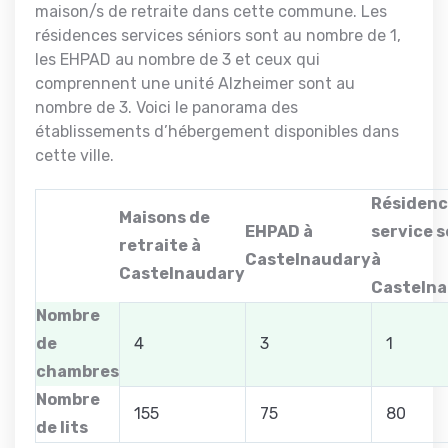
maison/s de retraite dans cette commune. Les
résidences services séniors sont au nombre de 1,
les EHPAD au nombre de 3 et ceux qui
comprennent une unité Alzheimer sont au
nombre de 3. Voici le panorama des
établissements d’hébergement disponibles dans
cette ville.
Résiden
Maisons de
EHPAD à
service s
retraite à
Castelnaudary
à
Castelnaudary
Casteln
Nombre
de
4
3
1
chambres
Nombre
155
75
80
de lits