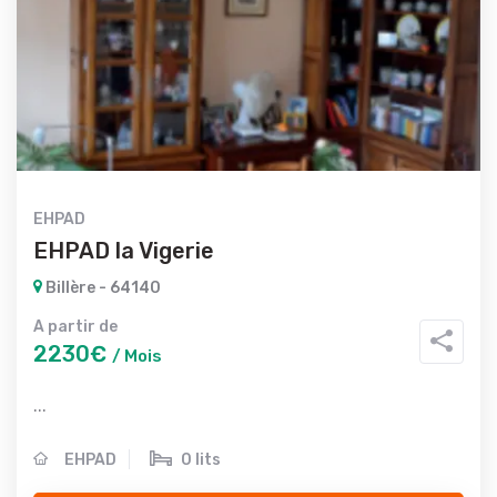
EHPAD
EHPAD la Vigerie
Billère - 64140
A partir de
2230€
/ Mois
...
EHPAD
0 lits