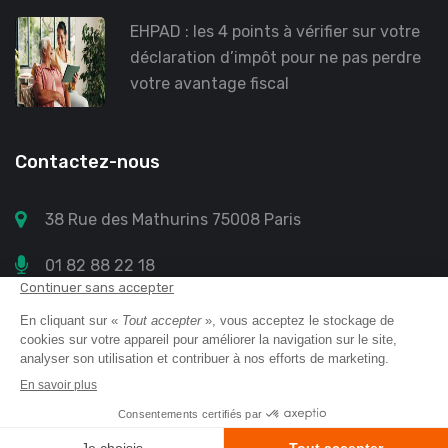
EHPAD : les 4 points à vérifier sur votre
déclaration d’impôt pour ne pas perdre
votre avantage fiscal
Contactez-nous
38 Rue des Mathurins 75008 Paris
01 82 88 22 18
contact@annuaire-retraite.com