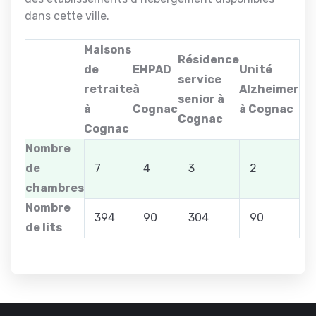
dans cette ville.
Maisons
Résidence
de
EHPAD
Unité
service
retraite
à
Alzheimer
senior à
à
Cognac
à Cognac
Cognac
Cognac
Nombre
de
7
4
3
2
chambres
Nombre
394
90
304
90
de lits