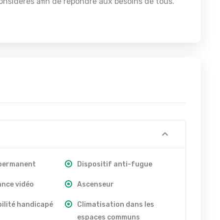
onsidérés afin de répondre aux besoins de tous.
 permanent
Dispositif anti-fugue
ance vidéo
Ascenseur
ilité handicapé
Climatisation dans les
espaces communs