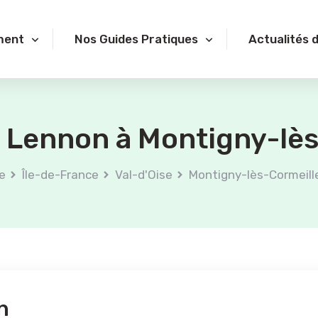
ment
Nos Guides Pratiques
Actualités 
Lennon à Montigny-lès
e
Île-de-France
Val-d'Oise
Montigny-lès-Cormeill
n