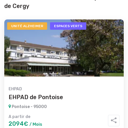
de Cergy
UNITÉ ALZHEIMER
ESPACES VERTS
EHPAD
EHPAD de Pontoise
Pontoise - 95000
A partir de
2094€
/ Mois