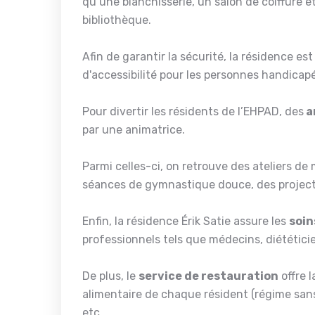
qu’une blanchisserie, un salon de coiffure e
bibliothèque.
Afin de garantir la sécurité, la résidence e
d'accessibilité pour les personnes handicap
Pour divertir les résidents de l’EHPAD, des
a
par une animatrice.
Parmi celles-ci, on retrouve des ateliers de
séances de gymnastique douce, des projectio
Enfin, la résidence Érik Satie assure les
soi
professionnels tels que médecins, diététici
De plus, le
service de restauration
offre l
alimentaire de chaque résident (régime sans
etc.