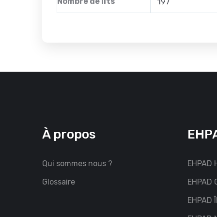
Nombre de lits
197
À propos
EHPA
Qui sommes nous ?
EHPAD H
Glossaire
EHPAD G
EHPAD Î