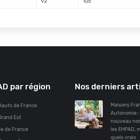
92
105
D par région
Nos derniers art
Maisons Fra
auts de France
Autonomie :
rand Est
nouveau no
le de France
les EHPAD, 
quels vrais