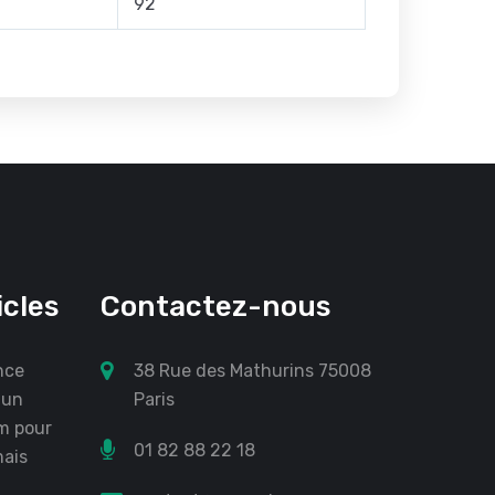
92
icles
Contactez-nous
nce
38 Rue des Mathurins 75008
 un
Paris
m pour
01 82 88 22 18
mais