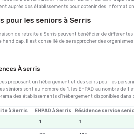
t auprès des établissements pour obtenir des informations p
s pour les seniors à Serris
son de retraite à Serris peuvent bénéficier de différentes ai
s de handicap. Il est conseillé de se rapprocher des organism
ences À serris
dences proposant un hébergement et des soins pour les personn
es séniors sont au nombre de 1, les EHPAD au nombre de 1 
orama des établissements d’hébergement disponibles dans ce
ite à Serris
EHPAD à Serris
Résidence service senio
1
1