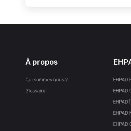
À propos
EHPA
Qui sommes nous ?
EHPAD H
Glossaire
EHPAD G
EHPAD Î
EHPAD 
EHPAD C