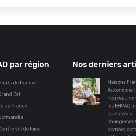
D par région
Nos derniers art
Maisons Fra
auts de France
Autonomie :
rand Est
nouveau no
le de France
les EHPAD, 
quels vrais
Normandie
changemen
entre val de loire
derrière cet