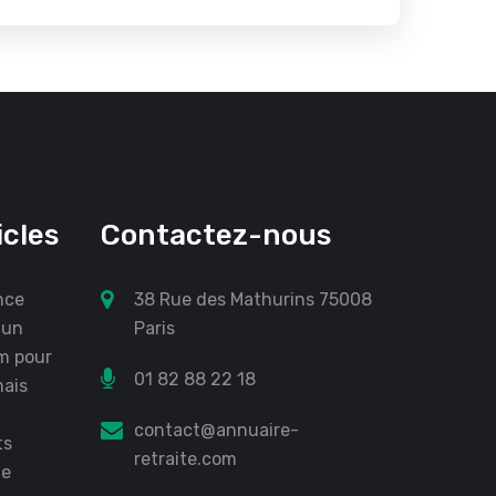
icles
Contactez-nous
nce
38 Rue des Mathurins 75008
 un
Paris
m pour
01 82 88 22 18
mais
contact@annuaire-
ts
retraite.com
te