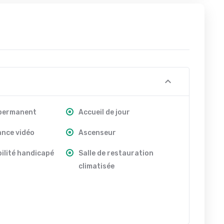
 permanent
Accueil de jour
ance vidéo
Ascenseur
ilité handicapé
Salle de restauration
climatisée