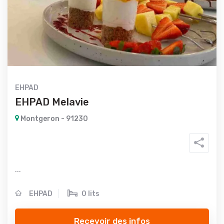
EHPAD
EHPAD Melavie
Montgeron - 91230
...
EHPAD
0 lits
Recevoir des infos