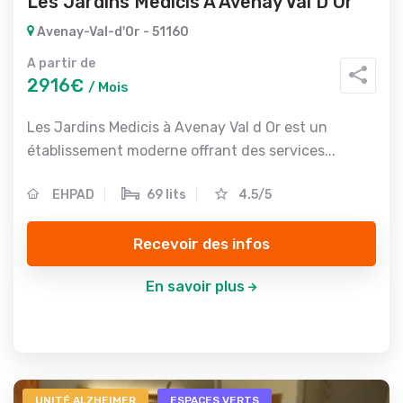
Les Jardins Medicis A Avenay Val D Or
Avenay-Val-d'Or - 51160
A partir de
2916€
/ Mois
Les Jardins Medicis à Avenay Val d Or est un
établissement moderne offrant des services...
EHPAD
69 lits
4.5/5
Recevoir des infos
En savoir plus
UNITÉ ALZHEIMER
ESPACES VERTS