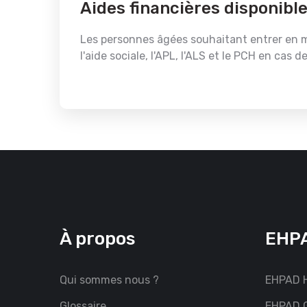
Aides financières disponibl
Les personnes âgées souhaitant entrer en mai
l'aide sociale, l'APL, l'ALS et le PCH en cas
À propos
EHPA
Qui sommes nous ?
EHPAD H
Glossaire
EHPAD G