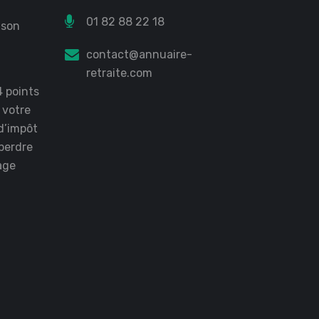
01 82 88 22 18
 son
?
contact@annuaire-
retraite.com
4 points
r votre
d’impôt
perdre
age