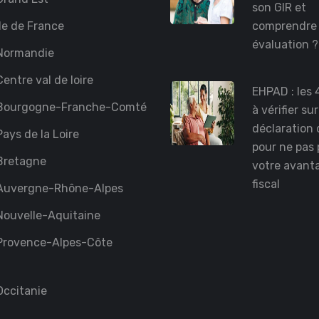
son GIR et
le de France
comprendre
évaluation 
Normandie
entre val de loire
EHPAD : les 
Bourgogne-Franche-Comté
à vérifier su
déclaration 
ays de la Loire
pour ne pas 
Bretagne
votre avant
fiscal
Auvergne-Rhône-Alpes
ouvelle-Aquitaine
Provence-Alpes-Côte
ccitanie