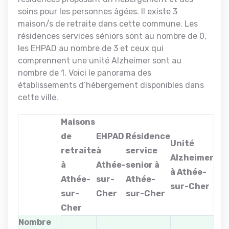
soins pour les personnes âgées. Il existe 3
maison/s de retraite dans cette commune. Les
résidences services séniors sont au nombre de 0,
les EHPAD au nombre de 3 et ceux qui
comprennent une unité Alzheimer sont au
nombre de 1. Voici le panorama des
établissements d’hébergement disponibles dans
cette ville.
Maisons
de
EHPAD
Résidence
Unité
retraite
à
service
Alzheimer
à
Athée-
senior à
à Athée-
Athée-
sur-
Athée-
sur-Cher
sur-
Cher
sur-Cher
Cher
Nombre